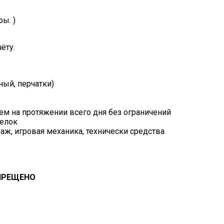
ы. )
ёту.
ый, перчатки)
ем на протяжении всего дня без ограничений
делок
раж, игровая механика, технически средства
АПРЕЩЕНО