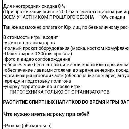
Для иногородних скидка 8 %
(При проживании свыше 200 км от места организации игр
ВСЕМ УЧАСТНИКОМ ПРОШЛОГО СЕЗОНА — 10% скидки
Так же возможна оплата от Юр. лиц по безналичному расч
В стоимость игры входит
-ужин от организаторов
-полный прокат оборудования (маска, костюм комуфляжн
-Пакет шаров 0.20(для проката)
-фото и видео сопровождение
-обеспечение бесплатной питьевой водой или горячим ча
-обеспечение лавками,столами во время вечерних поси
-организация игровой части (обеспечение сценария, анту
-аренду и подготовку полигона
-уборку территории до и после игры
ПИРОТЕХНИКА ТОЛЬКО ОТ ОРГАНИЗАТОРОВ
РАСПИТИЕ СПИРТНЫХ НАПИТКОВ ВО ВРЕМЯ ИГРЫ З
Что нужно иметь игроку при себе?
-Рюкзак(обязательно)