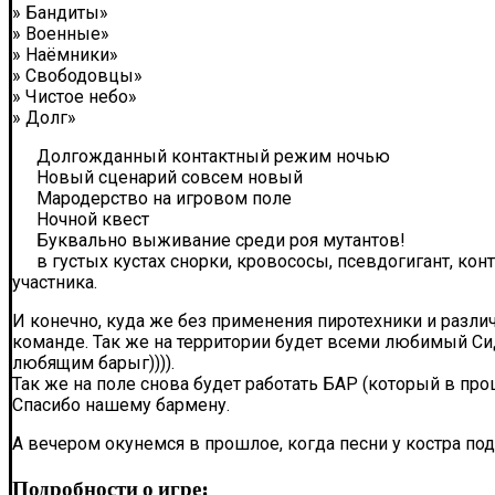
» Бандиты»
» Военные»
» Наёмники»
» Свободовцы»
» Чистое небо»
» Долг»
Долгожданный контактный режим ночью
Новый сценарий совсем новый
Мародерство на игровом поле
Ночной квест
Буквально выживание среди роя мутантов!
в густых кустах снорки, кровососы, псевдогигант, ко
участника.
И конечно, куда же без применения пиротехники и разли
команде. Так же на территории будет всеми любимый Сидо
любящим барыг)))).
Так же на поле снова будет работать БАР (который в пр
Спасибо нашему бармену.
А вечером окунемся в прошлое, когда песни у костра по
Подробности о игре: