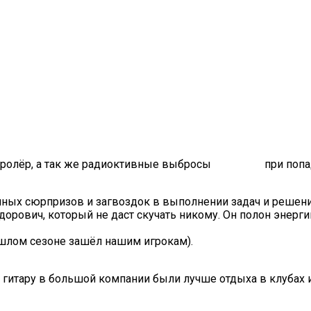
нтролёр, а так же радиоктивные выбросы
при попа
чных сюрпризов и загвоздок в выполнении задач и решени
рович, который не даст скучать никому. Он полон энергии
ошлом сезоне зашёл нашим игрокам).
д гитару в большой компании были лучше отдыха в клубах и