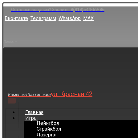
Остались вопросы? Звоните:
8(918)544-69-86
Вконтакте
Телеграмм
WhatsApp
MAX
Пишите
ул. Красная 42
Каменск-Шахтинский
Главная
Игры
Пейнтбол
Страйкбол
Лазертаг